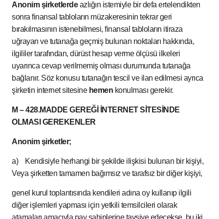
Anonim şirketlerde
azlığın istemiyle bir defa ertelendikten
sonra finansal tabloların müzakeresinin tekrar geri
bırakılmasının istenebilmesi, finansal tabloların itiraza
uğrayan ve tutanağa geçmiş bulunan noktaları hakkında,
ilgililer tarafından, dürüst hesap verme ölçüsü ilkeleri
uyarınca cevap verilmemiş olması durumunda tutanağa
bağlanır. Söz konusu tutanağın tescil ve ilan edilmesi ayrıca
şirketin internet sitesine
hemen
konulması gerekir.
M – 428.MADDE GEREĞİ İNTERNET SİTESİNDE
OLMASI GEREKENLER
Anonim şirketler;
a) Kendisiyle herhangi bir şekilde ilişkisi bulunan bir kişiyi,
Veya şirketten tamamen bağımsız ve tarafsız bir diğer kişiyi,
genel kurul toplantısında kendileri adına oy kullanıp ilgili
diğer işlemleri yapması için yetkili temsilcileri olarak
atamaları amacıyla pay sahiplerine tavsiye edecekse, bu iki