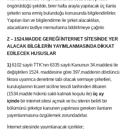
öngörüldüğü şekilde, birer hafta arayla yapılacak üç ilanla
şirketin sona ermiş bulunduğu konusunda bilgilendirilirler.
Yapılan ilan ve bilgilendirme ile şirket alacaklıları,
alacaklarını tasfiye memurlarına bildirilmeye çağrılır.
Z – 1524.MADDE GEREĞİ İNTERNET SİTESİNDE YER
ALACAK BİLGİLERİN YAYIMLANMASINDA DİKKAT
EDİLECEK HUSUSLAR
1)
6102 sayılı TTK’nın 6335 sayılı Kanunun 34.maddesi ile
değiştirilen 1524. maddesine göre 397.maddenin dördüncü
fıkrası uyarınca denetime tabi olacak sermaye şirketleri,
kuruluşlarının ticaret siciline tescili tarihinden itibaren
(1534.madde hükmü saklı kalmak koşulu ile)
üç ay
içinde
bir internet sitesi açmak ve bu sitenin belirli bir
bölümünü şirketçe kanunen yapılması gereken ilanların
yayımlanmasına özgülemek zorundadırlar.
İnternet sitesinde yayımlanacak içerikler;