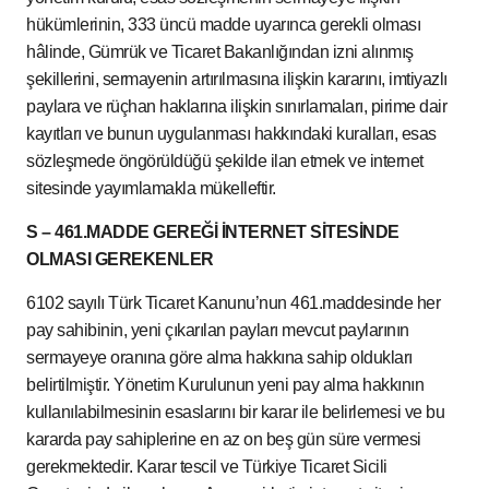
hükümlerinin, 333 üncü madde uyarınca gerekli olması
hâlinde, Gümrük ve Ticaret Bakanlığından izni alınmış
şekillerini, sermayenin artırılmasına ilişkin kararını, imtiyazlı
paylara ve rüçhan haklarına ilişkin sınırlamaları, pirime dair
kayıtları ve bunun uygulanması hakkındaki kuralları, esas
sözleşmede öngörüldüğü şekilde ilan etmek ve internet
sitesinde yayımlamakla mükelleftir.
S – 461.MADDE GEREĞİ İNTERNET SİTESİNDE
OLMASI GEREKENLER
6102 sayılı Türk Ticaret Kanunu’nun 461.maddesinde her
pay sahibinin, yeni çıkarılan payları mevcut paylarının
sermayeye oranına göre alma hakkına sahip oldukları
belirtilmiştir. Yönetim Kurulunun yeni pay alma hakkının
kullanılabilmesinin esaslarını bir karar ile belirlemesi ve bu
kararda pay sahiplerine en az on beş gün süre vermesi
gerekmektedir. Karar tescil ve Türkiye Ticaret Sicili