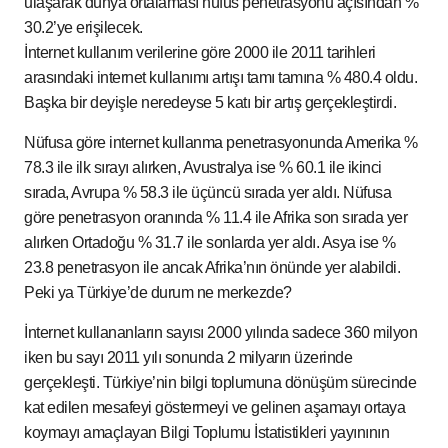
ulaşarak dünya ortalaması nüfus penetrasyonu açısından %
30.2’ye erişilecek.
İnternet kullanım verilerine göre 2000 ile 2011 tarihleri
arasındaki internet kullanımı artışı tamı tamına % 480.4 oldu.
Başka bir deyişle neredeyse 5 katı bir artış gerçekleştirdi.
Nüfusa göre internet kullanma penetrasyonunda Amerika %
78.3 ile ilk sırayı alırken, Avustralya ise % 60.1 ile ikinci
sırada, Avrupa % 58.3 ile üçüncü sırada yer aldı. Nüfusa
göre penetrasyon oranında % 11.4 ile Afrika son sırada yer
alırken Ortadoğu % 31.7 ile sonlarda yer aldı. Asya ise %
23.8 penetrasyon ile ancak Afrika’nın önünde yer alabildi.
Peki ya Türkiye’de durum ne merkezde?
İnternet kullananların sayısı 2000 yılında sadece 360 milyon
iken bu sayı 2011 yılı sonunda 2 milyarın üzerinde
gerçekleşti. Türkiye’nin bilgi toplumuna dönüşüm sürecinde
kat edilen mesafeyi göstermeyi ve gelinen aşamayı ortaya
koymayı amaçlayan Bilgi Toplumu İstatistikleri yayınının