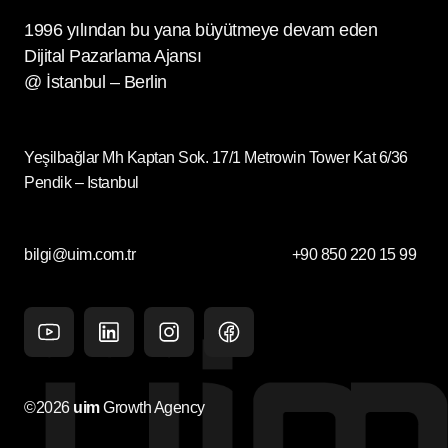
1996 yılından bu yana büyütmeye devam eden
Dijital Pazarlama Ajansı
@ İstanbul – Berlin
Yeşilbağlar Mh Kaptan Sok. 17/1 Metrowin Tower Kat 6/36
Pendik – Istanbul
bilgi@uim.com.tr
+90 850 220 15 99
Youtube
Linkedin
Instagram
facebook
©2026
uim
Growth Agency