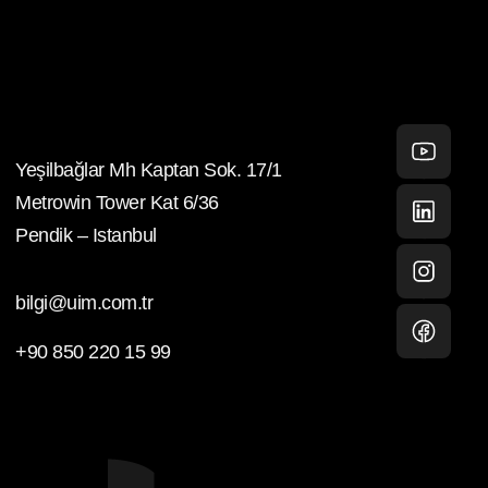
Yeşilbağlar Mh Kaptan Sok. 17/1
Youtube
Metrowin Tower Kat 6/36
Pendik – Istanbul
Linkedin
bilgi@uim.com.tr
Instagram
+90 850 220 15 99
facebook