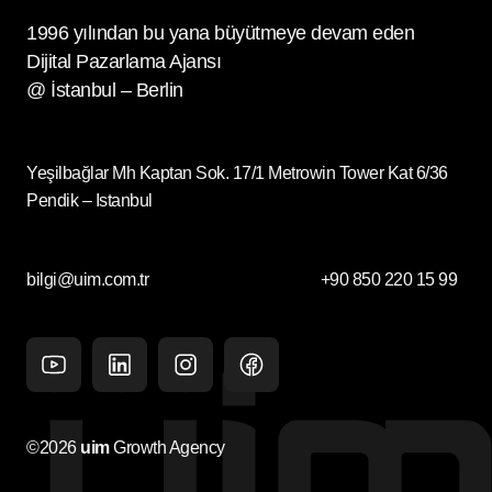
1996 yılından bu yana büyütmeye devam eden
Dijital Pazarlama Ajansı
@ İstanbul – Berlin
Yeşilbağlar Mh Kaptan Sok. 17/1 Metrowin Tower Kat 6/36
Pendik – Istanbul
bilgi@uim.com.tr
+90 850 220 15 99
Youtube
Linkedin
Instagram
facebook
©2026
uim
Growth Agency