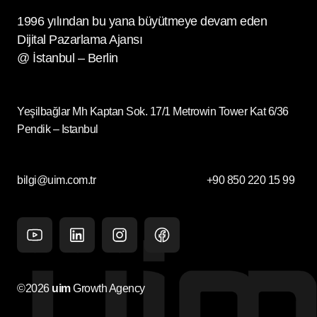
1996 yılından bu yana büyütmeye devam eden
Dijital Pazarlama Ajansı
@ İstanbul – Berlin
Yeşilbağlar Mh Kaptan Sok. 17/1 Metrowin Tower Kat 6/36
Pendik – Istanbul
bilgi@uim.com.tr
+90 850 220 15 99
Youtube
Linkedin
Instagram
facebook
©2026
uim
Growth Agency