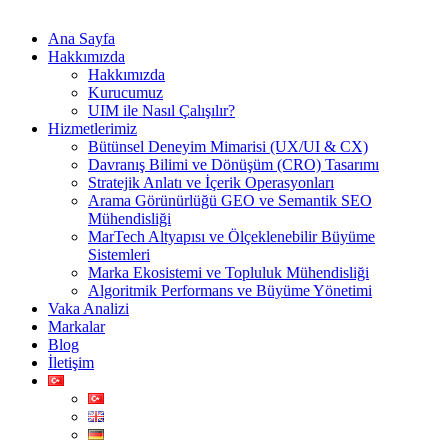
Ana Sayfa
Hakkımızda
Hakkımızda
Kurucumuz
UIM ile Nasıl Çalışılır?
Hizmetlerimiz
Bütünsel Deneyim Mimarisi (UX/UI & CX)
Davranış Bilimi ve Dönüşüm (CRO) Tasarımı
Stratejik Anlatı ve İçerik Operasyonları
Arama Görünürlüğü GEO ve Semantik SEO
Mühendisliği
MarTech Altyapısı ve Ölçeklenebilir Büyüme
Sistemleri
Marka Ekosistemi ve Topluluk Mühendisliği
Algoritmik Performans ve Büyüme Yönetimi
Vaka Analizi
Markalar
Blog
İletişim