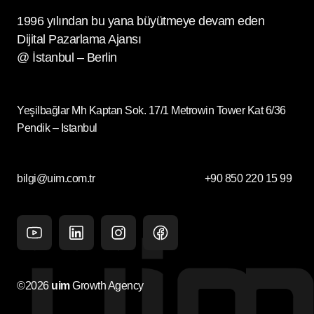
1996 yılından bu yana büyütmeye devam eden
Dijital Pazarlama Ajansı
@ İstanbul – Berlin
Yeşilbağlar Mh Kaptan Sok. 17/1 Metrowin Tower Kat 6/36
Pendik – Istanbul
bilgi@uim.com.tr
+90 850 220 15 99
Youtube
Linkedin
Instagram
facebook
©2026
uim
Growth Agency