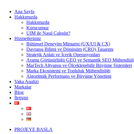
Ana Sayfa
Hakkımızda
Hakkımızda
Kurucumuz
UIM ile Nasıl Çalışılır?
Hizmetlerimiz
Bütünsel Deneyim Mimarisi (UX/UI & CX)
Davranış Bilimi ve Dönüşüm (CRO) Tasarımı
Stratejik Anlatı ve İçerik Operasyonları
Arama Görünürlüğü GEO ve Semantik SEO Mühendisli
MarTech Altyapısı ve Ölçeklenebilir Büyüme Sistemleri
Marka Ekosistemi ve Topluluk Mühendisliği
Algoritmik Performans ve Büyüme Yönetimi
Vaka Analizi
Markalar
Blog
İletişim
PROJEYE BAŞLA