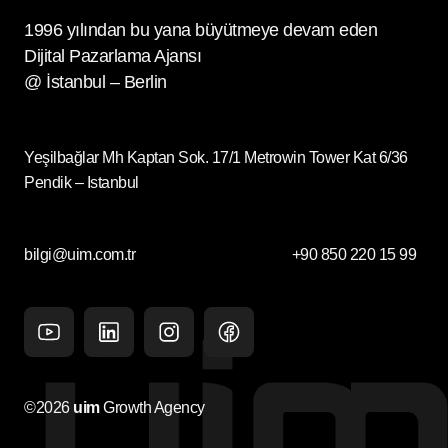
1996 yılından bu yana büyütmeye devam eden
Dijital Pazarlama Ajansı
@ İstanbul – Berlin
Yeşilbağlar Mh Kaptan Sok. 17/1 Metrowin Tower Kat 6/36
Pendik – Istanbul
bilgi@uim.com.tr
+90 850 220 15 99
Youtube
Linkedin
Instagram
facebook
©2026
uim
Growth Agency