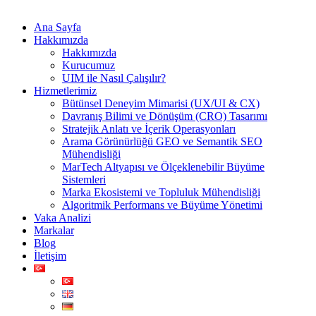
Ana Sayfa
Hakkımızda
Hakkımızda
Kurucumuz
UIM ile Nasıl Çalışılır?
Hizmetlerimiz
Bütünsel Deneyim Mimarisi (UX/UI & CX)
Davranış Bilimi ve Dönüşüm (CRO) Tasarımı
Stratejik Anlatı ve İçerik Operasyonları
Arama Görünürlüğü GEO ve Semantik SEO
Mühendisliği
MarTech Altyapısı ve Ölçeklenebilir Büyüme
Sistemleri
Marka Ekosistemi ve Topluluk Mühendisliği
Algoritmik Performans ve Büyüme Yönetimi
Vaka Analizi
Markalar
Blog
İletişim