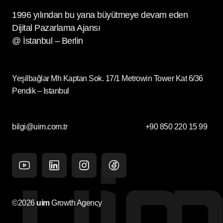
1996 yılından bu yana büyütmeye devam eden
Dijital Pazarlama Ajansı
@ İstanbul – Berlin
Yeşilbağlar Mh Kaptan Sok. 17/1 Metrowin Tower Kat 6/36
Pendik – Istanbul
bilgi@uim.com.tr
+90 850 220 15 99
Youtube
Linkedin
Instagram
facebook
©2026
uim
Growth Agency