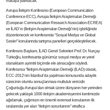
masaya yatırılacak.
Avrupa İletişim Konferansı (European Communication
Conference-ECC), Avrupa İletişim Araştırmaları Derneği
(European Communication Research Association-ECREA)
ve İLAD’ın (İletişim Araştırmaları Derneği’nin) işbirliğinde
düzenlenecek ve konferansta “Sosyal Medya ve Global
Sesler” konularında tartışma panelleri gerçekleştirilecek.
Konferans Başkanı, İLAD Genel Sekreteri Prof. Dr. Nurçay
Türkoğlu, konfresanta günümüz sosyal medya ve yerel
olanakların ayrıntılı biçimde ele alınacağını söyledi.
Konferansa “İletişim Araştırmaları Derneği (İLAD) olarak,
ECC-2012’nin İstanbul’da yapılması konusunda adaylık
sürecinin olumlu sonuçlanması mutluluk vericidir.
Çoğunluğu Avrupa’dan olmak üzere dünyanın her yerinden
gelecek yaklaşık 1000 iletişim akademisyenini kentimizde
ağırlamak, çağımızın en önemli evrensel konularının ilk
sıralarında yer alan “iletişim sorunlarının” etraflıca