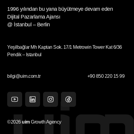
1996 yılından bu yana büyütmeye devam eden
Dijital Pazarlama Ajansı
@ İstanbul – Berlin
Yeşilbağlar Mh Kaptan Sok. 17/1 Metrowin Tower Kat 6/36
Pendik – Istanbul
bilgi@uim.com.tr
+90 850 220 15 99
Youtube
Linkedin
Instagram
facebook
©2026
uim
Growth Agency