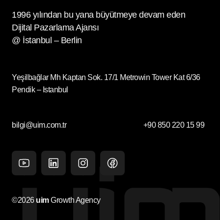
1996 yılından bu yana büyütmeye devam eden
Dijital Pazarlama Ajansı
@ İstanbul – Berlin
Yeşilbağlar Mh Kaptan Sok. 17/1 Metrowin Tower Kat 6/36
Pendik – Istanbul
bilgi@uim.com.tr
+90 850 220 15 99
Youtube
Linkedin
Instagram
facebook
©2026
uim
Growth Agency