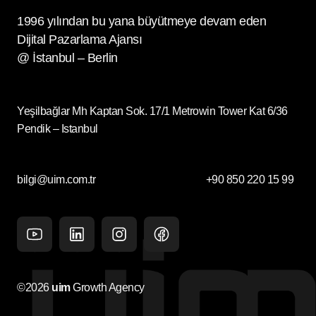
1996 yılından bu yana büyütmeye devam eden
Dijital Pazarlama Ajansı
@ İstanbul – Berlin
Yeşilbağlar Mh Kaptan Sok. 17/1 Metrowin Tower Kat 6/36
Pendik – Istanbul
bilgi@uim.com.tr
+90 850 220 15 99
Youtube
Linkedin
Instagram
facebook
©2026
uim
Growth Agency