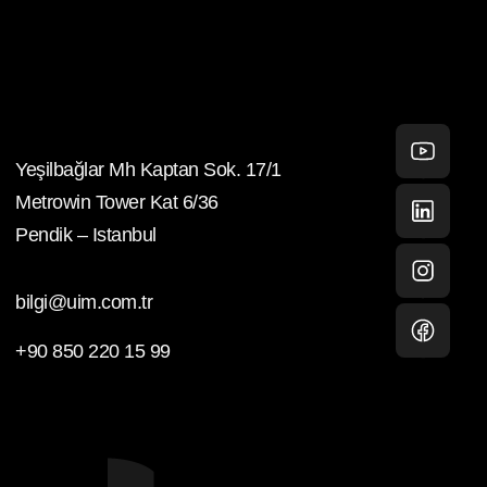
Yeşilbağlar Mh Kaptan Sok. 17/1
Youtube
Metrowin Tower Kat 6/36
Pendik – Istanbul
Linkedin
bilgi@uim.com.tr
Instagram
+90 850 220 15 99
facebook