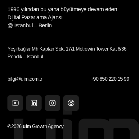
1996 yılından bu yana büyütmeye devam eden
Dijital Pazarlama Ajansı
@ İstanbul – Berlin
Yeşilbağlar Mh Kaptan Sok. 17/1 Metrowin Tower Kat 6/36
Pendik – Istanbul
bilgi@uim.com.tr
+90 850 220 15 99
Youtube
Linkedin
Instagram
facebook
©2026
uim
Growth Agency