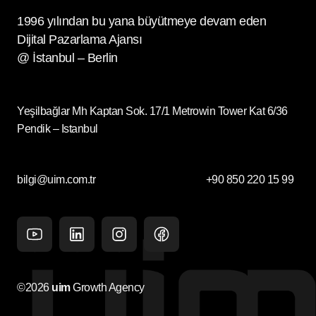
1996 yılından bu yana büyütmeye devam eden
Dijital Pazarlama Ajansı
@ İstanbul – Berlin
Yeşilbağlar Mh Kaptan Sok. 17/1 Metrowin Tower Kat 6/36
Pendik – Istanbul
bilgi@uim.com.tr
+90 850 220 15 99
Youtube
Linkedin
Instagram
facebook
©2026
uim
Growth Agency