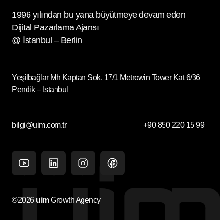
1996 yılından bu yana büyütmeye devam eden
Dijital Pazarlama Ajansı
@ İstanbul – Berlin
Yeşilbağlar Mh Kaptan Sok. 17/1 Metrowin Tower Kat 6/36
Pendik – Istanbul
bilgi@uim.com.tr
+90 850 220 15 99
Youtube
Linkedin
Instagram
facebook
©2026
uim
Growth Agency