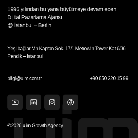
1996 yılından bu yana büyütmeye devam eden
Dijital Pazarlama Ajansı
@ İstanbul – Berlin
Yeşilbağlar Mh Kaptan Sok. 17/1 Metrowin Tower Kat 6/36
Pendik – Istanbul
bilgi@uim.com.tr
+90 850 220 15 99
Youtube
Linkedin
Instagram
facebook
©2026
uim
Growth Agency