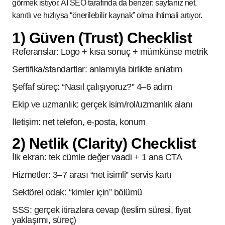
görmek istiyor. AI SEO tarafında da benzer: sayfanız net,
kanıtlı ve hızlıysa “önerilebilir kaynak” olma ihtimali artıyor.
1) Güven (Trust) Checklist
Referanslar: Logo + kısa sonuç + mümkünse metrik
Sertifika/standartlar: anlamıyla birlikte anlatım
Şeffaf süreç: “Nasıl çalışıyoruz?” 4–6 adım
Ekip ve uzmanlık: gerçek isim/rol/uzmanlık alanı
İletişim: net telefon, e-posta, konum
2) Netlik (Clarity) Checklist
İlk ekran: tek cümle değer vaadi + 1 ana CTA
Hizmetler: 3–7 arası “net isimli” servis kartı
Sektörel odak: “kimler için” bölümü
SSS: gerçek itirazlara cevap (teslim süresi, fiyat
yaklaşımı, süreç)